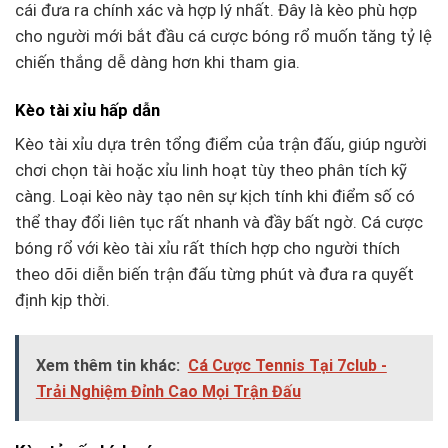
cái đưa ra chính xác và hợp lý nhất. Đây là kèo phù hợp
cho người mới bắt đầu cá cược bóng rổ muốn tăng tỷ lệ
chiến thắng dễ dàng hơn khi tham gia.
Kèo tài xỉu hấp dẫn
Kèo tài xỉu dựa trên tổng điểm của trận đấu, giúp người
chơi chọn tài hoặc xỉu linh hoạt tùy theo phân tích kỹ
càng. Loại kèo này tạo nên sự kịch tính khi điểm số có
thể thay đổi liên tục rất nhanh và đầy bất ngờ. Cá cược
bóng rổ với kèo tài xỉu rất thích hợp cho người thích
theo dõi diễn biến trận đấu từng phút và đưa ra quyết
định kịp thời.
Xem thêm tin khác:
Cá Cược Tennis Tại 7club -
Trải Nghiệm Đỉnh Cao Mọi Trận Đấu