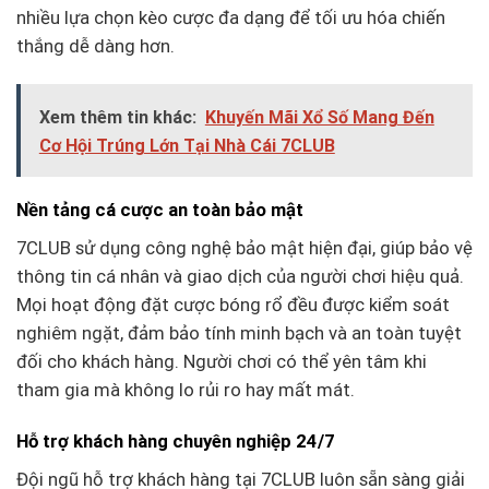
nhiều lựa chọn kèo cược đa dạng để tối ưu hóa chiến
thắng dễ dàng hơn.
Xem thêm tin khác:
Khuyến Mãi Xổ Số Mang Đến
Cơ Hội Trúng Lớn Tại Nhà Cái 7CLUB
Nền tảng cá cược an toàn bảo mật
7CLUB sử dụng công nghệ bảo mật hiện đại, giúp bảo vệ
thông tin cá nhân và giao dịch của người chơi hiệu quả.
Mọi hoạt động đặt cược bóng rổ đều được kiểm soát
nghiêm ngặt, đảm bảo tính minh bạch và an toàn tuyệt
đối cho khách hàng. Người chơi có thể yên tâm khi
tham gia mà không lo rủi ro hay mất mát.
Hỗ trợ khách hàng chuyên nghiệp 24/7
Đội ngũ hỗ trợ khách hàng tại 7CLUB luôn sẵn sàng giải