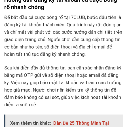
rổ nhanh chóng
Để bắt đầu cá cược bóng rổ tại 7CLUB, bước đầu tiên là
đăng ký tài khoản thành viên. Quá trình này rất đơn giản
và chỉ mất vài phút với các bước hướng dẫn chi tiết trên
giao diện trang chủ. Người chơi cần cung cấp thông tin
cơ bản như họ tên, số điện thoại và địa chỉ email để
hoàn tất thủ tục đăng ký nhanh chóng.
Sau khi điền đầy đủ thông tin, bạn cần xác nhận đăng ký
bằng mã OTP gửi về số điện thoại hoặc email đã đăng
ký. Việc này giúp bảo mật tài khoản và tránh các trường
hợp giả mạo. Người chơi nên kiểm tra kỹ thông tin để
đảm bảo không có sai sót, giúp việc kích hoạt tài khoản
diễn ra suôn sẻ.
Xem thêm tin khác:
Dàn Đề 25 Thông Minh Tại