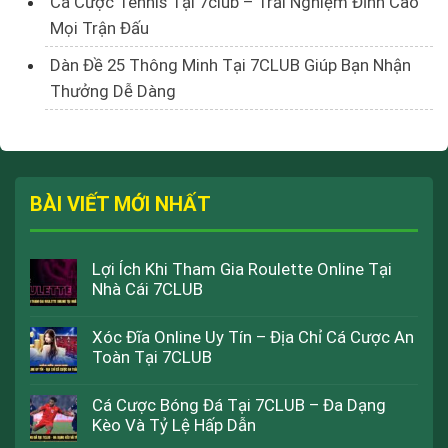
Cá Cược Tennis Tại 7club – Trải Nghiệm Đỉnh Cao
Mọi Trận Đấu
Dàn Đề 25 Thông Minh Tại 7CLUB Giúp Bạn Nhận
Thưởng Dễ Dàng
BÀI VIẾT MỚI NHẤT
Lợi Ích Khi Tham Gia Roulette Online Tại
Nhà Cái 7CLUB
Xóc Đĩa Online Uy Tín – Địa Chỉ Cá Cược An
Toàn Tại 7CLUB
Cá Cược Bóng Đá Tại 7CLUB – Đa Dạng
Kèo Và Tỷ Lệ Hấp Dẫn