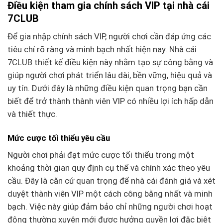
Điều kiện tham gia chính sách VIP tại nhà cái
7CLUB
Để gia nhập chính sách VIP, người chơi cần đáp ứng các
tiêu chí rõ ràng và minh bạch nhất hiện nay. Nhà cái
7CLUB thiết kế điều kiện này nhằm tạo sự công bằng và
giúp người chơi phát triển lâu dài, bền vững, hiệu quả và
uy tín. Dưới đây là những điều kiện quan trọng bạn cần
biết để trở thành thành viên VIP có nhiều lợi ích hấp dẫn
và thiết thực.
Mức cược tối thiểu yêu cầu
Người chơi phải đạt mức cược tối thiểu trong một
khoảng thời gian quy định cụ thể và chính xác theo yêu
cầu. Đây là căn cứ quan trọng để nhà cái đánh giá và xét
duyệt thành viên VIP một cách công bằng nhất và minh
bạch. Việc này giúp đảm bảo chỉ những người chơi hoạt
động thường xuyên mới được hưởng quyền lợi đặc biệt