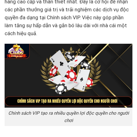
hàng cao cấp và thân thiết nhất. Đây là cơ hội để nhận
các phần thưởng giá trị và trải nghiệm các dịch vụ độc
quyền đa dạng tại Chính sách VIP. Việc này góp phần
làm tăng sự hấp dẫn và gắn bó lâu dài với nhà cái một
cách hiệu quả.
Chính sách VIP tạo ra nhiều quyền lợi độc quyền cho người
chơi