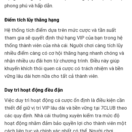
phong phú và hấp dẫn.
Điểm tích lũy thăng hạng
Hệ thống tích điểm dựa trên mức cược và tần suất
tham gia sẽ quyết định thứ hạng VIP của bạn trong hệ
thống thành viên của nhà cái. Người chơi càng tích lũy
nhiều điểm càng có cơ hội thăng hạng nhanh chóng và
nhận nhiều ưu đãi hơn từ chương trình. Điều này giúp
khuyến khích thói quen cá cược có trách nhiệm và bền
vững lâu dài hơn nữa cho tất cả thành viên.
Duy trì hoạt động đều đặn
Việc duy trì hoạt động cá cược ổn định là điều kiện cần
thiết để giữ vị trí VIP lâu dài và bền vững tại 7CLUB theo
các quy định. Nhà cái thường xuyên kiểm tra mức độ
hoạt động nhằm đảm bảo quyền lợi cho thành viên một
cách liên tục và chính xác nhất có thể. Người chơi