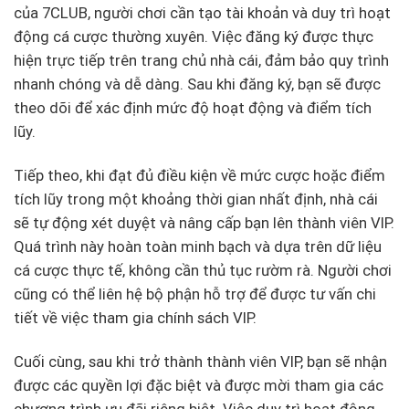
của 7CLUB, người chơi cần tạo tài khoản và duy trì hoạt
động cá cược thường xuyên. Việc đăng ký được thực
hiện trực tiếp trên trang chủ nhà cái, đảm bảo quy trình
nhanh chóng và dễ dàng. Sau khi đăng ký, bạn sẽ được
theo dõi để xác định mức độ hoạt động và điểm tích
lũy.
Tiếp theo, khi đạt đủ điều kiện về mức cược hoặc điểm
tích lũy trong một khoảng thời gian nhất định, nhà cái
sẽ tự động xét duyệt và nâng cấp bạn lên thành viên VIP.
Quá trình này hoàn toàn minh bạch và dựa trên dữ liệu
cá cược thực tế, không cần thủ tục rườm rà. Người chơi
cũng có thể liên hệ bộ phận hỗ trợ để được tư vấn chi
tiết về việc tham gia chính sách VIP.
Cuối cùng, sau khi trở thành thành viên VIP, bạn sẽ nhận
được các quyền lợi đặc biệt và được mời tham gia các