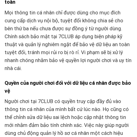
toàn
Mọi thông tin cá nhân chỉ được dùng cho mục đích
cung cấp dịch vụ nội bộ, tuyệt đối không chia sẻ cho
bên thứ ba nếu chưa được sự đồng ý từ người dùng.
Chính sách bảo mật tại 7CLUB áp dụng biện pháp kỹ
thuật và quản lý nghiêm ngặt để bảo vệ dữ liệu an toàn
tuyệt đối, tránh mọi rủi ro bị rò rỉ. Vi phạm sẽ bị xử lý
nhanh chóng nhằm bảo vệ quyền lợi người chơi và uy tín
nhà cái.
Quyền của người chơi đối với dữ liệu cá nhân được bảo
vệ
Người chơi tại 7CLUB có quyền truy cập đầy đủ vào
thông tin cá nhân của mình bất cứ lúc nào. Họ cũng có
thể chỉnh sửa dữ liệu sai lệch hoặc cập nhật thông tin
mới nhằm đảm bảo tính chính xác. Việc này giúp người
dùng chủ động quản lý hồ sơ cá nhân một cách hiệu