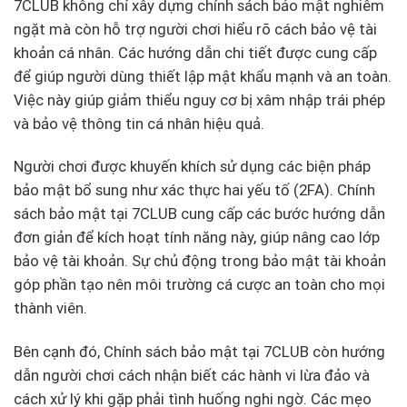
7CLUB không chỉ xây dựng chính sách bảo mật nghiêm
ngặt mà còn hỗ trợ người chơi hiểu rõ cách bảo vệ tài
khoản cá nhân. Các hướng dẫn chi tiết được cung cấp
để giúp người dùng thiết lập mật khẩu mạnh và an toàn.
Việc này giúp giảm thiểu nguy cơ bị xâm nhập trái phép
và bảo vệ thông tin cá nhân hiệu quả.
Người chơi được khuyến khích sử dụng các biện pháp
bảo mật bổ sung như xác thực hai yếu tố (2FA). Chính
sách bảo mật tại 7CLUB cung cấp các bước hướng dẫn
đơn giản để kích hoạt tính năng này, giúp nâng cao lớp
bảo vệ tài khoản. Sự chủ động trong bảo mật tài khoản
góp phần tạo nên môi trường cá cược an toàn cho mọi
thành viên.
Bên cạnh đó, Chính sách bảo mật tại 7CLUB còn hướng
dẫn người chơi cách nhận biết các hành vi lừa đảo và
cách xử lý khi gặp phải tình huống nghi ngờ. Các mẹo