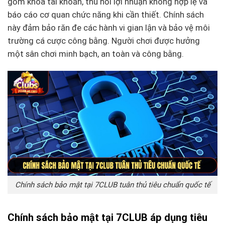
gồm khóa tài khoản, thu hồi lợi nhuận không hợp lệ và
báo cáo cơ quan chức năng khi cần thiết. Chính sách
này đảm bảo răn đe các hành vi gian lận và bảo vệ môi
trường cá cược công bằng. Người chơi được hưởng
một sân chơi minh bạch, an toàn và công bằng.
Chính sách bảo mật tại 7CLUB tuân thủ tiêu chuẩn quốc tế
Chính sách bảo mật tại 7CLUB áp dụng tiêu