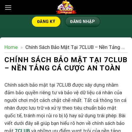
Bỏ
qua
nội
ĐĂNG KÝ
ĐĂNG NHẬP
dung
Home
»
Chính Sách Bảo Mật Tại 7CLUB – Nền Tảng Cá
Cược An Toàn
CHÍNH SÁCH BẢO MẬT TẠI 7CLUB
– NỀN TẢNG CÁ CƯỢC AN TOÀN
Chính sách bảo mật tại 7CLUB được xây dựng nhằm
đảm bảo quyền riêng tư và bảo vệ dữ liệu cá nhân của
người chơi một cách chặt chẽ nhất. Tất cả thông tin cá
nhân được lưu trữ và xử lý theo tiêu chuẩn bảo mật
quốc tế, tránh mọi rủi ro bị lộ hay sử dụng trái phép. Bài
viết dưới đây sẽ giúp bạn hiểu rõ hơn về chính sách bảo
mật
7CLUB
và những ưu điểm vượt trội của nền tảng