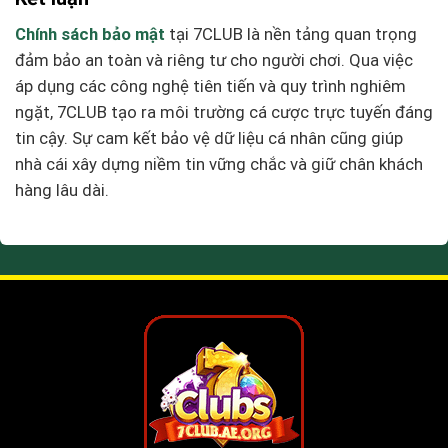
Chính sách bảo mật
tại 7CLUB là nền tảng quan trọng
đảm bảo an toàn và riêng tư cho người chơi. Qua việc
áp dụng các công nghệ tiên tiến và quy trình nghiêm
ngặt, 7CLUB tạo ra môi trường cá cược trực tuyến đáng
tin cậy. Sự cam kết bảo vệ dữ liệu cá nhân cũng giúp
nhà cái xây dựng niềm tin vững chắc và giữ chân khách
hàng lâu dài.