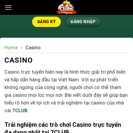
Bỏ
qua
nội
ĐĂNG KÝ
ĐĂNG NHẬP
dung
Home
»
Casino
CASINO
Casino trực tuyến hiện nay là hình thức giải trí phổ biến
và hấp dẫn hàng đầu tại Việt Nam. Với sự phát triển
không ngừng của công nghệ, người chơi có thể tham
gia casino mọi lúc mọi nơi. Bài viết dưới đây sẽ giúp bạn
hiểu rõ hơn về lợi ích và trải nghiệm tại casino của nhà
cái
7CLUB
.
Trải nghiệm các trò chơi Casino trực tuyến
đa dạng nhất tại 7CLUB