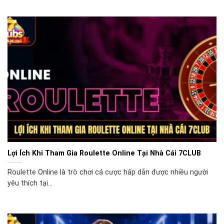
Lợi Ích Khi Tham Gia Roulette Online Tại Nhà Cái 7CLUB
Roulette Online là trò chơi cá cược hấp dẫn được nhiều người
yêu thích tại...