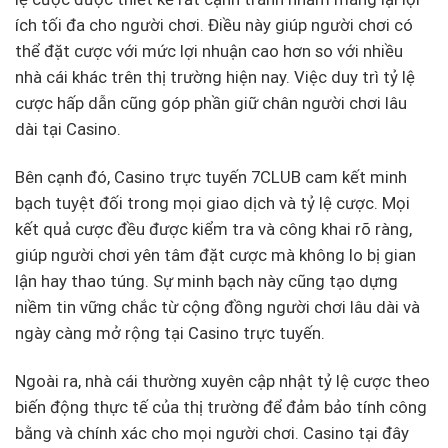
ích tối đa cho người chơi. Điều này giúp người chơi có
thể đặt cược với mức lợi nhuận cao hơn so với nhiều
nhà cái khác trên thị trường hiện nay. Việc duy trì tỷ lệ
cược hấp dẫn cũng góp phần giữ chân người chơi lâu
dài tại Casino.
Bên cạnh đó, Casino trực tuyến 7CLUB cam kết minh
bạch tuyệt đối trong mọi giao dịch và tỷ lệ cược. Mọi
kết quả cược đều được kiểm tra và công khai rõ ràng,
giúp người chơi yên tâm đặt cược mà không lo bị gian
lận hay thao túng. Sự minh bạch này cũng tạo dựng
niềm tin vững chắc từ cộng đồng người chơi lâu dài và
ngày càng mở rộng tại Casino trực tuyến.
Ngoài ra, nhà cái thường xuyên cập nhật tỷ lệ cược theo
biến động thực tế của thị trường để đảm bảo tính công
bằng và chính xác cho mọi người chơi. Casino tại đây