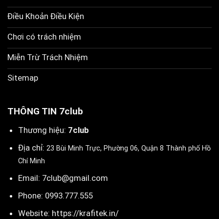
Điều Khoản Điều Kiện
Chơi có trách nhiệm
Miễn Trừ Trách Nhiệm
Sitemap
THÔNG TIN 7club
Thương hiệu:
7club
Địa chỉ:
23 Bùi Minh Trực, Phường 06, Quận 8 Thành phố Hồ
Chí Minh
Email:
7club@gmail.com
Phone: 0993.777.555
Website:
https://krafitek.in/