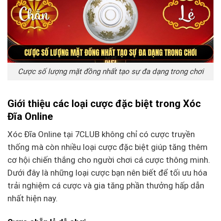
Cược số lượng mặt đồng nhất tạo sự đa dạng trong chơi
Giới thiệu các loại cược đặc biệt trong Xóc
Đĩa Online
Xóc Đĩa Online tại 7CLUB không chỉ có cược truyền
thống mà còn nhiều loại cược đặc biệt giúp tăng thêm
cơ hội chiến thắng cho người chơi cá cược thông minh.
Dưới đây là những loại cược bạn nên biết để tối ưu hóa
trải nghiệm cá cược và gia tăng phần thưởng hấp dẫn
nhất hiện nay.