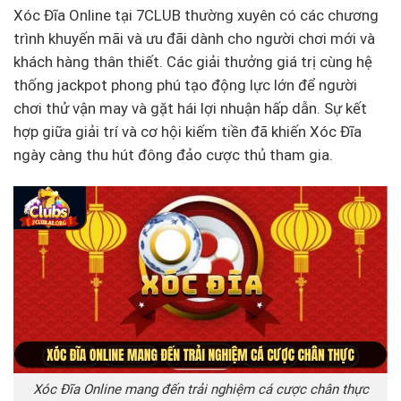
Xóc Đĩa Online tại 7CLUB thường xuyên có các chương
trình khuyến mãi và ưu đãi dành cho người chơi mới và
khách hàng thân thiết. Các giải thưởng giá trị cùng hệ
thống jackpot phong phú tạo động lực lớn để người
chơi thử vận may và gặt hái lợi nhuận hấp dẫn. Sự kết
hợp giữa giải trí và cơ hội kiếm tiền đã khiến Xóc Đĩa
ngày càng thu hút đông đảo cược thủ tham gia.
Xóc Đĩa Online mang đến trải nghiệm cá cược chân thực