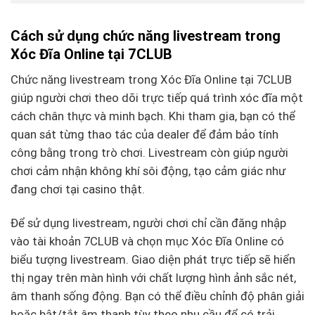
Cách sử dụng chức năng livestream trong
Xóc Đĩa Online tại 7CLUB
Chức năng livestream trong Xóc Đĩa Online tại 7CLUB
giúp người chơi theo dõi trực tiếp quá trình xóc đĩa một
cách chân thực và minh bạch. Khi tham gia, bạn có thể
quan sát từng thao tác của dealer để đảm bảo tính
công bằng trong trò chơi. Livestream còn giúp người
chơi cảm nhận không khí sôi động, tạo cảm giác như
đang chơi tại casino thật.
Để sử dụng livestream, người chơi chỉ cần đăng nhập
vào tài khoản 7CLUB và chọn mục Xóc Đĩa Online có
biểu tượng livestream. Giao diện phát trực tiếp sẽ hiển
thị ngay trên màn hình với chất lượng hình ảnh sắc nét,
âm thanh sống động. Bạn có thể điều chỉnh độ phân giải
hoặc bật/tắt âm thanh tùy theo nhu cầu để có trải