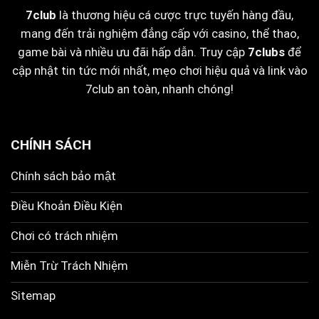
7club
là thương hiệu cá cược trực tuyến hàng đầu,
mang đến trải nghiệm đẳng cấp với casino, thể thao,
game bài và nhiều ưu đãi hấp dẫn. Truy cập
7clubs
để
cập nhật tin tức mới nhất, mẹo chơi hiệu quả và link vào
7club an toàn, nhanh chóng!
CHÍNH SÁCH
Chính sách bảo mật
Điều Khoản Điều Kiện
Chơi có trách nhiệm
Miễn Trừ Trách Nhiệm
Sitemap