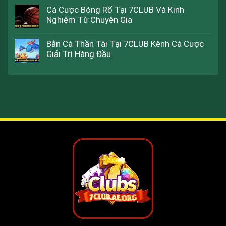
Cá Cược Bóng Rổ Tại 7CLUB Và Kinh
Nghiệm Từ Chuyên Gia
Bắn Cá Thần Tài Tại 7CLUB Kênh Cá Cược
Giải Trí Hàng Đầu