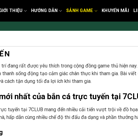
GIỚI THIỆU
HƯỚNG DẪN
SẢNH GAME
KHUYẾN MÃI
L
YẾN
ải trí đang rất được yêu thích trong cộng đồng game thủ hiện nay.
m thanh sống động tạo cảm giác chân thực khi tham gia. Bài viết
và cách tận dụng tối đa lợi ích khi tham gia.
mới nhất của bắn cá trực tuyến tại 7C
rực tuyến tại 7CLUB mang đến nhiều cải tiến vượt trội về đồ họa
mà, hấp dẫn cùng nhiều chế độ thi đấu đa dạng và phần thưởng h
g