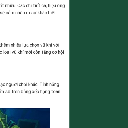
 nhiều. Các chi tiết cá, hiệu ứng
 sẽ cảm nhận rõ sự khác biệt
hêm nhiều lựa chọn vũ khí với
 loại vũ khí mới còn tăng cơ hội
oặc người chơi khác. Tính năng
iểm số trên bảng xếp hạng toàn