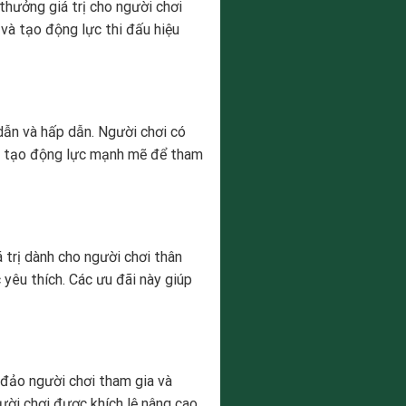
hưởng giá trị cho người chơi
và tạo động lực thi đấu hiệu
dẫn và hấp dẫn. Người chơi có
ày tạo động lực mạnh mẽ để tham
trị dành cho người chơi thân
 yêu thích. Các ưu đãi này giúp
 đảo người chơi tham gia và
gười chơi được khích lệ nâng cao