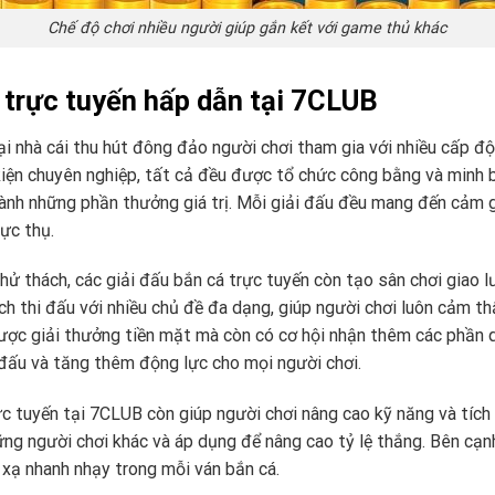
Chế độ chơi nhiều người giúp gắn kết với game thủ khác
 trực tuyến hấp dẫn tại 7CLUB
ại nhà cái thu hút đông đảo người chơi tham gia với nhiều cấp đ
iện chuyên nghiệp, tất cả đều được tổ chức công bằng và minh b
giành những phần thưởng giá trị. Mỗi giải đấu đều mang đến cảm g
ực thụ.
thử thách, các giải đấu bắn cá trực tuyến còn tạo sân chơi giao 
h thi đấu với nhiều chủ đề đa dạng, giúp người chơi luôn cảm t
được giải thưởng tiền mặt mà còn có cơ hội nhận thêm các phần q
 đấu và tăng thêm động lực cho mọi người chơi.
c tuyến tại 7CLUB còn giúp người chơi nâng cao kỹ năng và tích 
ững người chơi khác và áp dụng để nâng cao tỷ lệ thắng. Bên cạnh
 xạ nhanh nhạy trong mỗi ván bắn cá.