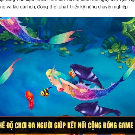
g và lâu dài hơn, đồng thời phát triển kỹ năng chuyên nghiệp.