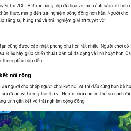
yến tại 7CLUB được nâng cấp đồ họa với hình ảnh sắc nét hơn rất
chân thực, mang đến trải nghiệm sống động hơn hẳn. Người chơi
úp tăng sự hứng thú và trải nghiệm giải trí tuyệt vời.
đạn cũng được cập nhật phong phú hơn rất nhiều. Người chơi có t
. Điều này giúp chiến thuật bắn cá đa dạng và linh hoạt hơn. Các
i thêm phần hấp dẫn.
kết nối rộng
i đa người cho phép người chơi kết nối và thi đấu cùng bạn bè h
h sôi động và tương tác thú vị. Người chơi còn có thể so sánh đ
ăng tính gắn kết và trải nghiệm cộng đồng.