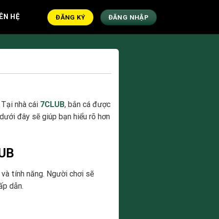
IÊN HỆ
ĐĂNG KÝ
ĐĂNG NHẬP
 Tại nhà cái
7CLUB
, bắn cá được
 dưới đây sẽ giúp bạn hiểu rõ hơn
LUB
 và tính năng. Người chơi sẽ
ấp dẫn.