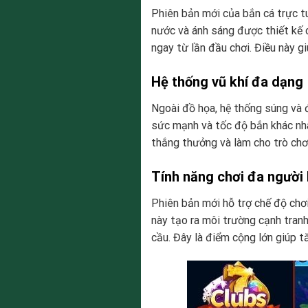
Phiên bản mới của bắn cá trực tu
nước và ánh sáng được thiết kế 
ngay từ lần đầu chơi. Điều này gi
Hệ thống vũ khí đa dạng
Ngoài đồ họa, hệ thống súng và 
sức mạnh và tốc độ bắn khác nhau
thắng thưởng và làm cho trò chơ
Tính năng chơi đa người 
Phiên bản mới hỗ trợ chế độ chơ
này tạo ra môi trường cạnh tran
cầu. Đây là điểm cộng lớn giúp t