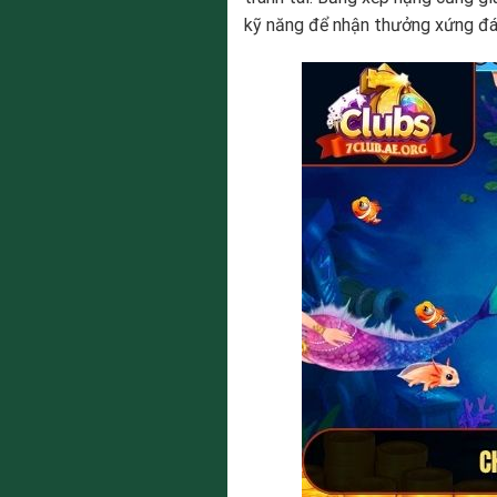
kỹ năng để nhận thưởng xứng đán