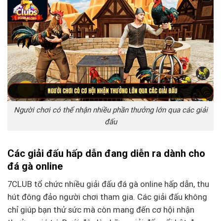
Người chơi có thể nhận nhiều phần thưởng lớn qua các giải
đấu
Các giải đấu hấp dẫn đang diễn ra dành cho
đá gà online
7CLUB tổ chức nhiều giải đấu đá gà online hấp dẫn, thu
hút đông đảo người chơi tham gia. Các giải đấu không
chỉ giúp bạn thử sức mà còn mang đến cơ hội nhận