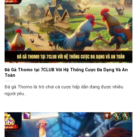
Đá Gà Thomo tại 7CLUB Với Hệ Thống Cược Đa Dạng Và An
Toàn
Đá gà Thomo là trò chơi cá cược hấp dẫn đang được nhiều
người yêu...