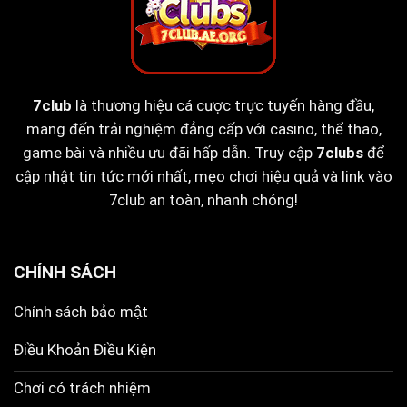
7club
là thương hiệu cá cược trực tuyến hàng đầu,
mang đến trải nghiệm đẳng cấp với casino, thể thao,
game bài và nhiều ưu đãi hấp dẫn. Truy cập
7clubs
để
cập nhật tin tức mới nhất, mẹo chơi hiệu quả và link vào
7club an toàn, nhanh chóng!
CHÍNH SÁCH
Chính sách bảo mật
Điều Khoản Điều Kiện
Chơi có trách nhiệm