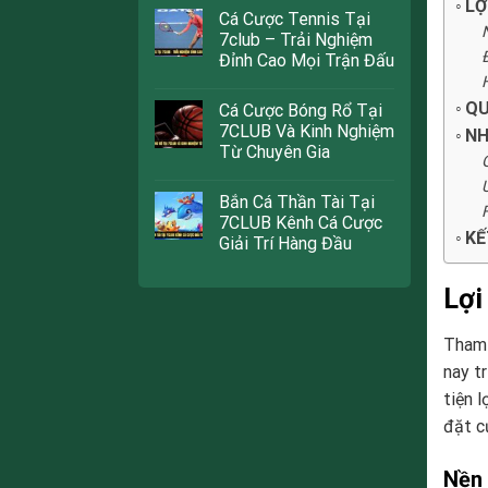
LỢ
Cá Cược Tennis Tại
7club – Trải Nghiệm
Đỉnh Cao Mọi Trận Đấu
QU
Cá Cược Bóng Rổ Tại
7CLUB Và Kinh Nghiệm
NH
Từ Chuyên Gia
Bắn Cá Thần Tài Tại
7CLUB Kênh Cá Cược
KẾ
Giải Trí Hàng Đầu
Lợi
Tham 
nay t
tiện 
đặt c
Nền 