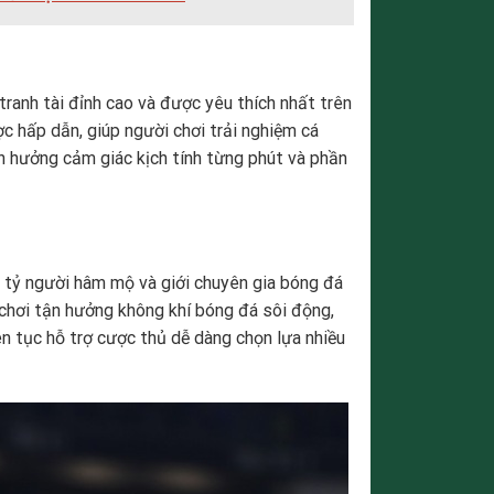
anh tài đỉnh cao và được yêu thích nhất trên
ợc hấp dẫn, giúp người chơi trải nghiệm cá
ận hưởng cảm giác kịch tính từng phút và phần
g tỷ người hâm mộ và giới chuyên gia bóng đá
 chơi tận hưởng không khí bóng đá sôi động,
ên tục hỗ trợ cược thủ dễ dàng chọn lựa nhiều