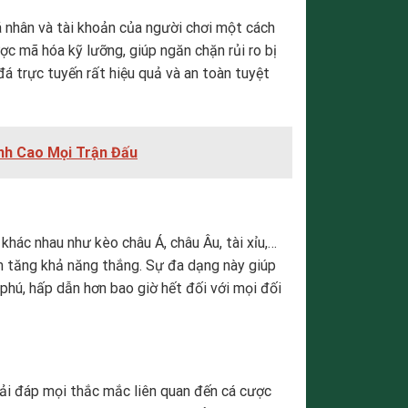
 nhân và tài khoản của người chơi một cách
ợc mã hóa kỹ lưỡng, giúp ngăn chặn rủi ro bị
á trực tuyến rất hiệu quả và an toàn tuyệt
ỉnh Cao Mọi Trận Đấu
khác nhau như kèo châu Á, châu Âu, tài xỉu,…
m tăng khả năng thắng. Sự đa dạng này giúp
phú, hấp dẫn hơn bao giờ hết đối với mọi đối
ải đáp mọi thắc mắc liên quan đến cá cược