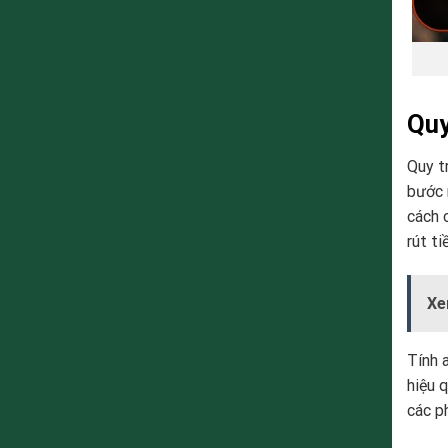
Quy
Quy tr
bước 
cách 
rút ti
Xe
Tính 
hiệu 
các p