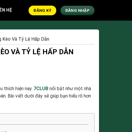
IÊN HỆ
ĐĂNG KÝ
ĐĂNG NHẬP
g Kèo Và Tỷ Lệ Hấp Dẫn
ÈO VÀ TỶ LỆ HẤP DẪN
u thích hiện nay.
7CLUB
nổi bật như một nhà
àn. Bài viết dưới đây sẽ giúp bạn hiểu rõ hơn