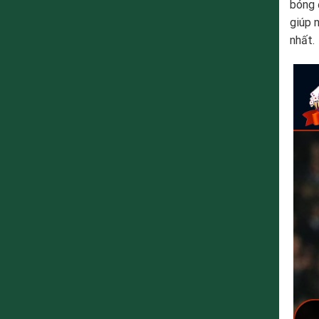
bóng 
giúp 
nhất.