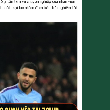
. Sự tận tâm và chuyên nghiệp của nhân viên
iết nhất mọi lúc nhằm đảm bảo trải nghiệm tốt