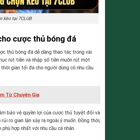
n kèo tại 7CLUB
 cho cược thủ bóng đá
 cược thủ bóng đá dễ dàng thao tác trong vài
mục rút tiền và nhập số tiền muốn rút một
 thời gian tối đa cho người dùng có nhu cầu
ệm Từ Chuyên Gia
ằm bảo vệ quyền lợi của cược thủ tuyệt đối và
rủi ro gian lận xảy ra ngoài ý muốn. Đồng thời,
 phù hợp nhất với nhu cầu cá nhân.