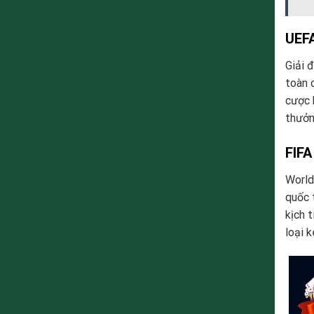
UEF
Giải 
toàn 
cược 
thưởn
FIFA
World
quốc 
kịch 
loại 