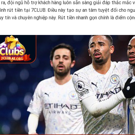
 ra, đội ngũ hỗ trợ khách hàng luôn sẵn sàng giải đáp thắc mắc và
rình rút tiền tại 7CLUB. Điều này tạo sự an tâm tuyệt đối cho ng
uy tín và chuyên nghiệp này. Rút tiền nhanh gọn chính là điểm cộn